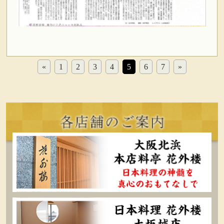
«
1
2
3
4
5
6
7
»