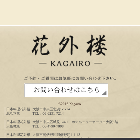
©2016 Kagairo.
日本料理花外楼
大阪市中央区北浜1-1-14
北浜本店
TEL：06-6231-7214
日本料理花外楼
大阪市中央区城見1-4-1 ホテルニューオータニ大阪3階
大坂城店
TEL：06-4790-7808
日本料理花外楼
大阪市阿倍野区阿倍野筋1-1-43
あべのハルカス
あべのハルカス近鉄本店タワー館14階