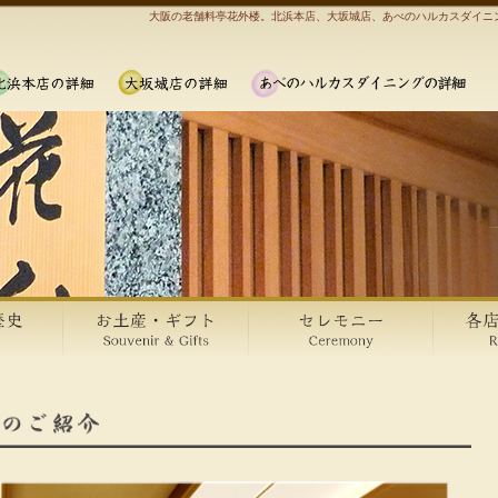
大阪の老舗料亭花外楼。北浜本店、大坂城店、あべのハルカスダイニ