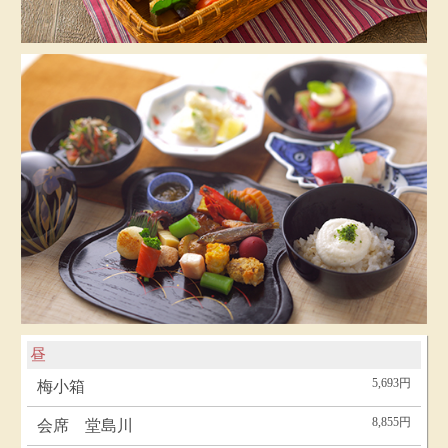
昼
5,693円
梅小箱
8,855円
会席 堂島川