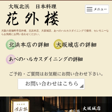
大阪の老舗料亭花外楼。北浜本店、大坂城店、あべのハルカスダイニングで接待、セレモニーな
らお気軽にお問い合わせください。